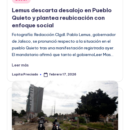
en
o
Lemus descarta desalojo en Pueblo
r
Quieto y plantea reubicación con
m
enfoque social
a
Fotografía: Redacción CIgdl. Pablo Lemus, gobernador
de Jalisco, se pronunció respecto a la situación en el
ti
pueblo Quieto tras una manifestación registrada ayer.
v
El mandatario afirmó que tanto el gobiernoLeer Mas…
a
Leer más
Lupita Preciado
febrero 17, 2026
Publicado
por