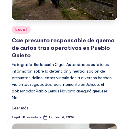
Publicado
Local
en
Cae presunto responsable de quema
de autos tras operativos en Pueblo
Quieto
Fotografía: Redacción CIgdl. Autoridades estatales
informaron sobre la detención y neutralización de
presuntos delincuentes vinculados a diversos hechos
violentos registrados recientemente en Jalisco. El
gobernador Pablo Lemus Navarro aseguró queLeer
Mas…
Leer más
Lupita Preciado
febrero 4, 2026
Publicado
por