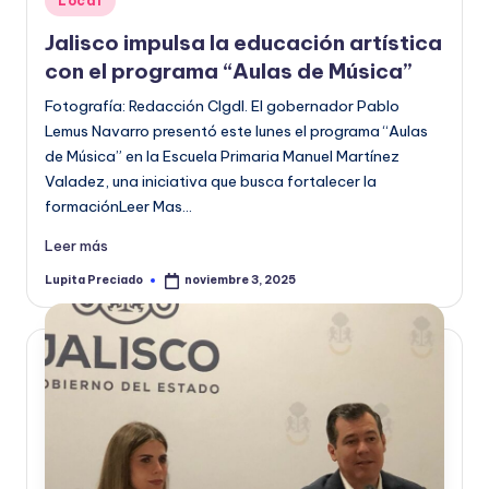
Local
o
en
Jalisco impulsa la educación artística
r
con el programa “Aulas de Música”
m
Fotografía: Redacción CIgdl. El gobernador Pablo
a
Lemus Navarro presentó este lunes el programa “Aulas
de Música” en la Escuela Primaria Manuel Martínez
ti
Valadez, una iniciativa que busca fortalecer la
v
formaciónLeer Mas…
a
Leer más
Lupita Preciado
noviembre 3, 2025
Publicado
por