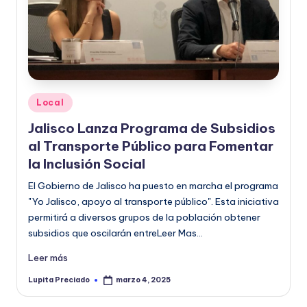
Publicado
Local
en
Jalisco Lanza Programa de Subsidios
al Transporte Público para Fomentar
la Inclusión Social
El Gobierno de Jalisco ha puesto en marcha el programa
"Yo Jalisco, apoyo al transporte público". Esta iniciativa
permitirá a diversos grupos de la población obtener
subsidios que oscilarán entreLeer Mas…
Leer más
Lupita Preciado
marzo 4, 2025
Publicado
por