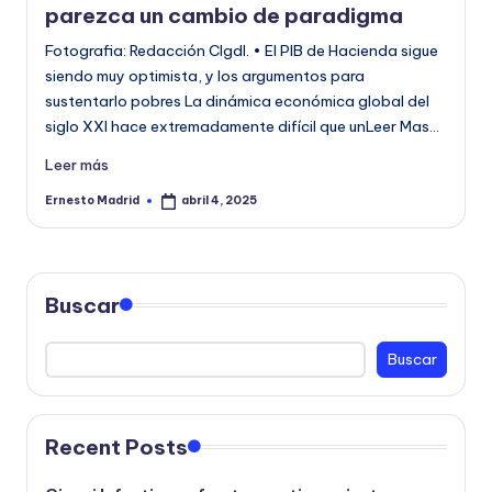
parezca un cambio de paradigma
Fotografia: Redacción CIgdl. • El PIB de Hacienda sigue
siendo muy optimista, y los argumentos para
sustentarlo pobres La dinámica económica global del
siglo XXI hace extremadamente difícil que unLeer Mas…
Leer más
Ernesto Madrid
abril 4, 2025
Publicado
por
Buscar
Buscar
Recent Posts