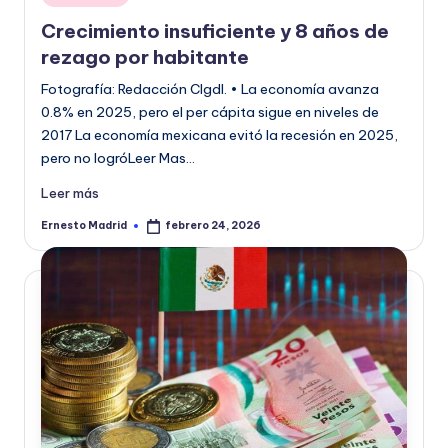
en
o
Crecimiento insuficiente y 8 años de
r
rezago por habitante
m
Fotografía: Redacción CIgdl. • La economía avanza
0.8% en 2025, pero el per cápita sigue en niveles de
a
2017 La economía mexicana evitó la recesión en 2025,
ti
pero no logróLeer Mas…
v
Leer más
a
Ernesto Madrid
febrero 24, 2026
Publicado
por