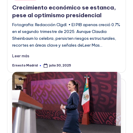
en
Crecimiento económico se estanca,
pese al optimismo presidencial
Fotografia: Redacción CIgdl. • El PIB apenas creció 0.7%
en el segundo trimestre de 2025. Aunque Claudia
Sheinbaum lo celebra, persisten riesgos estructurales,
recortes en áreas clave y señales deLeer Mas…
Leer más
Ernesto Madrid
julio 30, 2025
Publicado
por