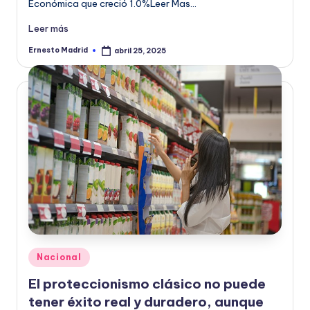
Económica que creció 1.0%Leer Mas…
Leer más
Ernesto Madrid
abril 25, 2025
Publicado
por
Publicado
Nacional
en
El proteccionismo clásico no puede
tener éxito real y duradero, aunque