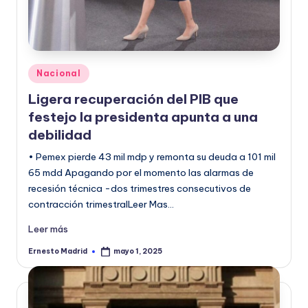
Publicado
Nacional
en
Ligera recuperación del PIB que
festejo la presidenta apunta a una
debilidad
• Pemex pierde 43 mil mdp y remonta su deuda a 101 mil
65 mdd Apagando por el momento las alarmas de
recesión técnica -dos trimestres consecutivos de
contracción trimestralLeer Mas…
Leer más
Ernesto Madrid
mayo 1, 2025
Publicado
por