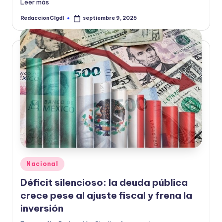
Leer más
RedaccionCIgdl
septiembre 9, 2025
Publicado
por
Publicado
Nacional
en
Déficit silencioso: la deuda pública
crece pese al ajuste fiscal y frena la
inversión