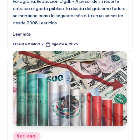
Fotografía; Redacción CIgdl. • A pesar de un recorte
drástico al gasto público, la deuda del gobierno federal
se mantiene como la segunda más alta en un semestre
desde 2008.Leer Mas…
Leer más
Ernesto Madrid
agosto 4, 2025
Publicado
por
Publicado
Nacional