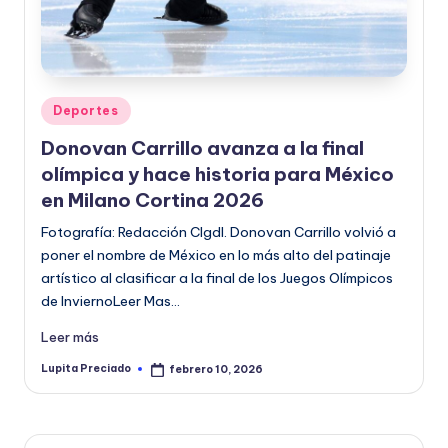
o
r
m
Publicado
Deportes
a
en
Donovan Carrillo avanza a la final
ti
olímpica y hace historia para México
v
en Milano Cortina 2026
a
Fotografía: Redacción CIgdl. Donovan Carrillo volvió a
poner el nombre de México en lo más alto del patinaje
artístico al clasificar a la final de los Juegos Olímpicos
de InviernoLeer Mas…
Leer más
Lupita Preciado
febrero 10, 2026
Publicado
por