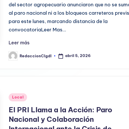
del sector agropecuario anunciaron que no se sum
al paro nacional ni a los bloqueos carreteros previ
para este lunes, marcando distancia de la
convocatoriaLeer Mas…
Leer más
abril 5, 2026
RedaccionCIgdl
Publicado
por
Publicado
Local
en
El PRI Llama a la Acción: Paro
Nacional y Colaboración
Internacional ante la Crisis de