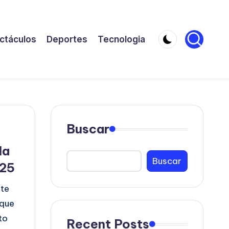
ctáculos
Deportes
Tecnologia
Buscar
la
Buscar
025
ste
 que
to
Recent Posts