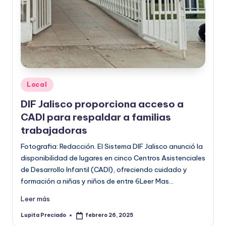
o
r
m
a
ti
Publicado
Local
v
en
DIF Jalisco proporciona acceso a
a
CADI para respaldar a familias
trabajadoras
Fotografia: Redacción. El Sistema DIF Jalisco anunció la
disponibilidad de lugares en cinco Centros Asistenciales
de Desarrollo Infantil (CADI), ofreciendo cuidado y
formación a niñas y niños de entre 6Leer Mas…
Leer más
Lupita Preciado
febrero 26, 2025
Publicado
por