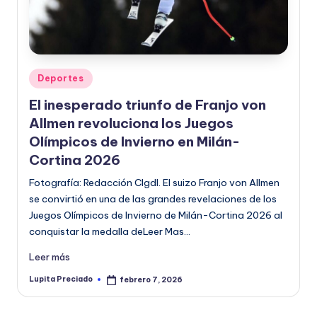
Publicado
Deportes
en
El inesperado triunfo de Franjo von
Allmen revoluciona los Juegos
Olímpicos de Invierno en Milán-
Cortina 2026
Fotografía: Redacción CIgdl. El suizo Franjo von Allmen
se convirtió en una de las grandes revelaciones de los
Juegos Olímpicos de Invierno de Milán-Cortina 2026 al
conquistar la medalla deLeer Mas…
Leer más
Lupita Preciado
febrero 7, 2026
Publicado
por