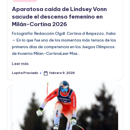
en
o
Aparatosa caída de Lindsey Vonn
r
sacude el descenso femenino en
Milán-Cortina 2026
m
Fotografía: Redacción CIgdl. Cortina d’Ampezzo, Italia
a
— En lo que fue uno de los momentos más tensos de los
ti
primeros días de competencia en los Juegos Olímpicos
v
de Invierno Milan-CortinaLeer Mas…
a
Leer más
Lupita Preciado
febrero 9, 2026
Publicado
por