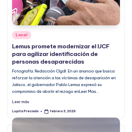
o
r
m
a
Publicado
Local
en
ti
Lemus promete modernizar el IJCF
para agilizar identificación de
v
personas desaparecidas
a
Fotografía: Redacción CIgdl. En un anuncio que busca
reforzar la atención a las víctimas de desaparición en
Jalisco, el gobernador Pablo Lemus expresó su
compromiso de abatir el rezago enLeer Mas…
Leer más
Lupita Preciado
febrero 3, 2026
Publicado
por