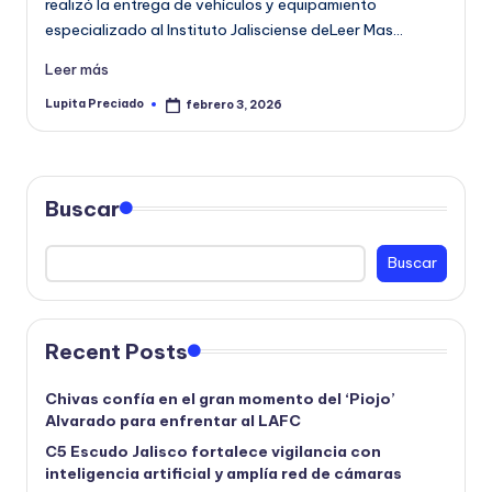
realizó la entrega de vehículos y equipamiento
especializado al Instituto Jalisciense deLeer Mas…
Leer más
Lupita Preciado
febrero 3, 2026
Publicado
por
Buscar
Buscar
Recent Posts
Chivas confía en el gran momento del ‘Piojo’
Alvarado para enfrentar al LAFC
C5 Escudo Jalisco fortalece vigilancia con
inteligencia artificial y amplía red de cámaras