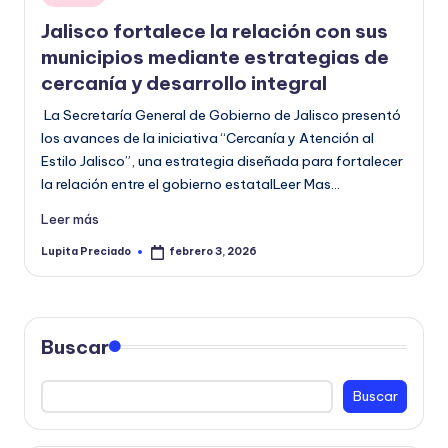
en
o
Jalisco fortalece la relación con sus
r
municipios mediante estrategias de
cercanía y desarrollo integral
m
La Secretaría General de Gobierno de Jalisco presentó
a
los avances de la iniciativa “Cercanía y Atención al
ti
Estilo Jalisco”, una estrategia diseñada para fortalecer
v
la relación entre el gobierno estatalLeer Mas…
a
Leer más
Lupita Preciado
febrero 3, 2026
Publicado
por
Buscar
Buscar