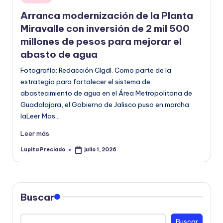
en
o
Arranca modernización de la Planta
r
Miravalle con inversión de 2 mil 500
millones de pesos para mejorar el
m
abasto de agua
a
Fotografía: Redacción CIgdl. Como parte de la
ti
estrategia para fortalecer el sistema de
v
abastecimiento de agua en el Área Metropolitana de
Guadalajara, el Gobierno de Jalisco puso en marcha
a
laLeer Mas…
Leer más
Lupita Preciado
julio 1, 2026
Publicado
por
Buscar
Buscar