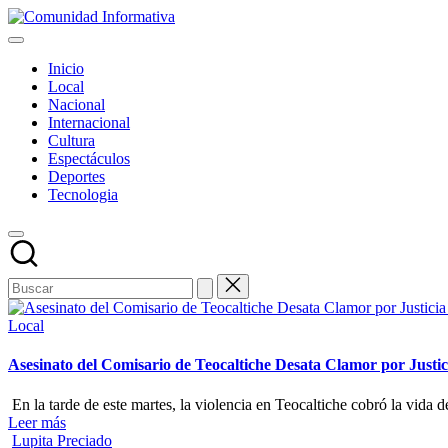
Saltar
Comunidad
al
Sitio
Informativa
contenido
web
Inicio
de
Local
noticias
Nacional
de
Internacional
Guadalajara
Cultura
Espectáculos
Deportes
Tecnologia
Publicado
Local
en
Asesinato del Comisario de Teocaltiche Desata Clamor por Justi
En la tarde de este martes, la violencia en Teocaltiche cobró la vi
Leer más
Publicado
Lupita Preciado