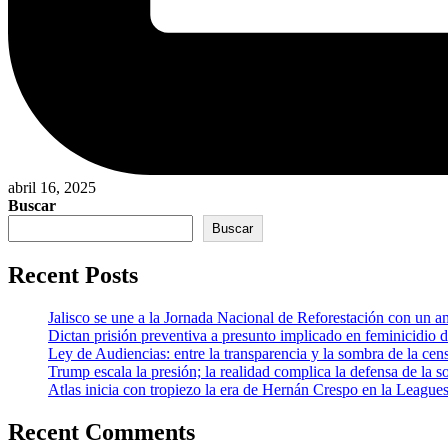
abril 16, 2025
Buscar
Buscar
Recent Posts
Jalisco se une a la Jornada Nacional de Reforestación con un a
Dictan prisión preventiva a presunto implicado en feminicidio 
Ley de Audiencias: entre la transparencia y la sombra de la cen
Trump escala la presión; la realidad complica la defensa de la s
Atlas inicia con tropiezo la era de Hernán Crespo en la League
Recent Comments