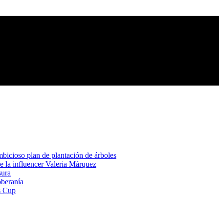
mbicioso plan de plantación de árboles
de la influencer Valeria Márquez
sura
oberanía
s Cup