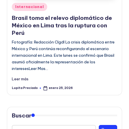
o
Publicado
Internacional
en
r
Brasil toma el relevo diplomático de
m
México en Lima tras la ruptura con
Perú
a
Fotografía: Redacción CIgdl La crisis diplomática entre
ti
México y Perú continúa reconfigurando el escenario
v
internacional en Lima. Este lunes se confirmó que Brasil
asumió oficialmente la representación de los
a
interesesLeer Mas…
Leer más
Lupita Preciado
enero 25, 2026
Publicado
por
Buscar