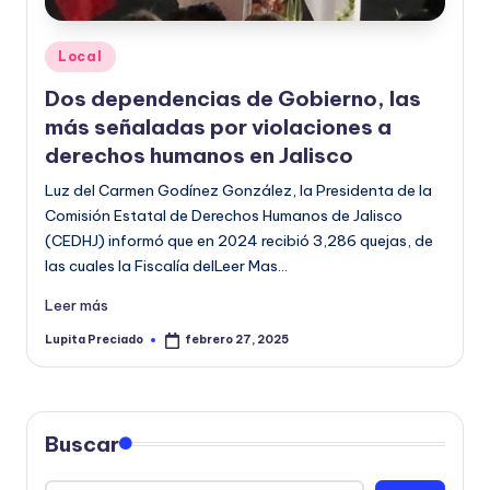
o
Publicado
r
Local
en
m
Dos dependencias de Gobierno, las
más señaladas por violaciones a
a
derechos humanos en Jalisco
ti
Luz del Carmen Godínez González, la Presidenta de la
v
Comisión Estatal de Derechos Humanos de Jalisco
a
(CEDHJ) informó que en 2024 recibió 3,286 quejas, de
las cuales la Fiscalía delLeer Mas…
Leer más
Lupita Preciado
febrero 27, 2025
Publicado
por
Buscar