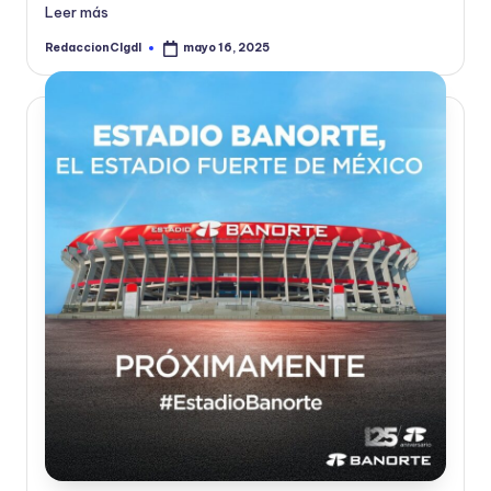
Leer más
RedaccionCIgdl
mayo 16, 2025
Publicado
por