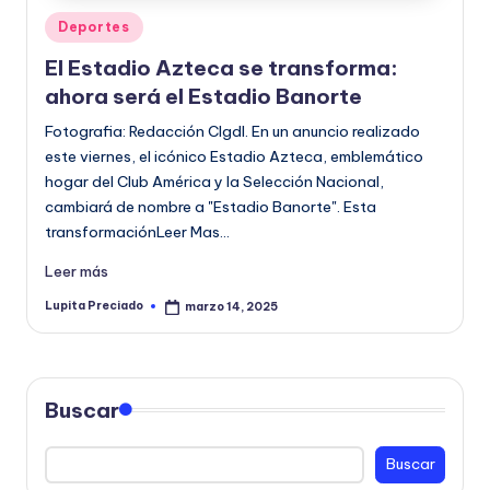
Publicado
Deportes
en
El Estadio Azteca se transforma:
ahora será el Estadio Banorte
Fotografia: Redacción CIgdl. En un anuncio realizado
este viernes, el icónico Estadio Azteca, emblemático
hogar del Club América y la Selección Nacional,
cambiará de nombre a "Estadio Banorte". Esta
transformaciónLeer Mas…
Leer más
Lupita Preciado
marzo 14, 2025
Publicado
por
Buscar
Buscar