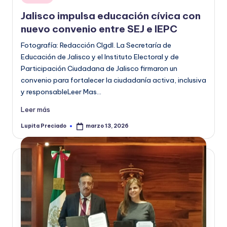
en
o
Jalisco impulsa educación cívica con
r
nuevo convenio entre SEJ e IEPC
m
Fotografía: Redacción CIgdl. La Secretaría de
Educación de Jalisco y el Instituto Electoral y de
a
Participación Ciudadana de Jalisco firmaron un
ti
convenio para fortalecer la ciudadanía activa, inclusiva
y responsableLeer Mas…
v
a
Leer más
Lupita Preciado
marzo 13, 2026
Publicado
por