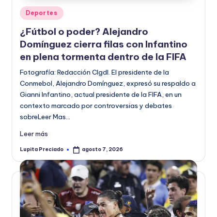
o
Publicado
Deportes
en
r
¿Fútbol o poder? Alejandro
m
Domínguez cierra filas con Infantino
en plena tormenta dentro de la FIFA
a
Fotografía: Redacción CIgdl. El presidente de la
ti
Conmebol, Alejandro Domínguez, expresó su respaldo a
v
Gianni Infantino, actual presidente de la FIFA, en un
a
contexto marcado por controversias y debates
sobreLeer Mas…
Leer más
Lupita Preciado
agosto 7, 2026
Publicado
por