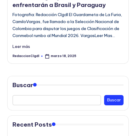
enfrentarán a Brasil y Paraguay
Fotografia: Redacción CIgdl El Guardameta de La Furia,
CamiloVargas, fue llamado a la Selección Nacional de
Colombia para disputar los juegos de Clasificación de
Conmebol rumbo al Mundial 2026. VargasLeer Mas…
Leer más
RedaccionCIgdl
marzo 18, 2025
Publicado
por
Buscar
Buscar
Recent Posts