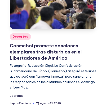
Publicado
Deportes
en
Conmebol promete sanciones
ejemplares tras disturbios en el
Libertadores de América
Fotografía: Redacción CIgdl. La Confederación
Sudamericana de Fútbol (Conmebol) aseguró este lunes
que actuará con “la mayor firmeza” para sancionar a
los responsables de los disturbios ocurridos el domingo
enLeer Mas…
Leer más
Lupita Preciado
agosto 21, 2025
Publicado