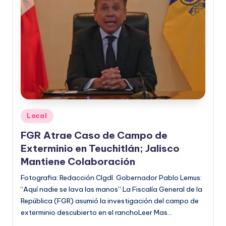
Publicado
Local
en
FGR Atrae Caso de Campo de
Exterminio en Teuchitlán; Jalisco
Mantiene Colaboración
Fotografia: Redacción CIgdl. Gobernador Pablo Lemus:
“Aquí nadie se lava las manos” La Fiscalía General de la
República (FGR) asumió la investigación del campo de
exterminio descubierto en el ranchoLeer Mas…