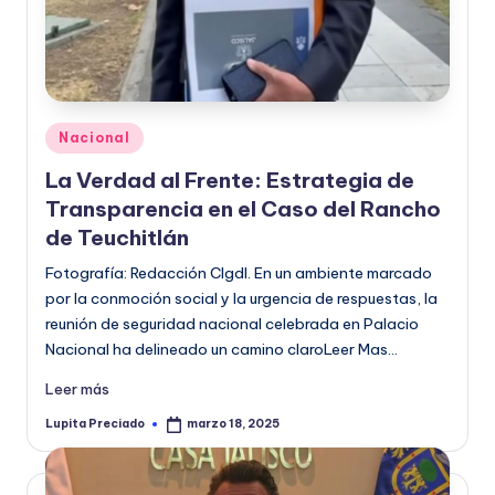
o
r
m
a
Publicado
Nacional
en
ti
La Verdad al Frente: Estrategia de
v
Transparencia en el Caso del Rancho
de Teuchitlán
a
Fotografía: Redacción CIgdl. En un ambiente marcado
por la conmoción social y la urgencia de respuestas, la
reunión de seguridad nacional celebrada en Palacio
Nacional ha delineado un camino claroLeer Mas…
Leer más
Lupita Preciado
marzo 18, 2025
Publicado
por