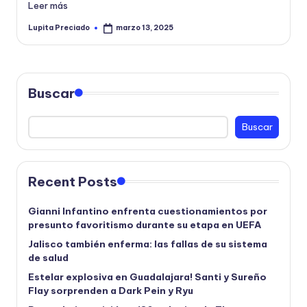
Leer más
Lupita Preciado
marzo 13, 2025
Publicado
por
Buscar
Buscar
Recent Posts
Gianni Infantino enfrenta cuestionamientos por
presunto favoritismo durante su etapa en UEFA
Jalisco también enferma: las fallas de su sistema
de salud
Estelar explosiva en Guadalajara! Santi y Sureño
Flay sorprenden a Dark Pein y Ryu