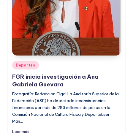
o
r
m
a
ti
v
a
Publicado
Deportes
en
FGR inicia investigación a Ana
Gabriela Guevara
Fotografía: Redacción CIgdl La Auditoría Superior de la
Federación (ASF) ha detectado inconsistencias
financieras por más de 283 millones de pesos en la
Comisión Nacional de Cultura Física y DeporteLeer
Mas…
Leer más