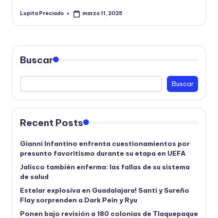
Lupita Preciado
marzo 11, 2025
Publicado
por
Buscar
Buscar
Recent Posts
Gianni Infantino enfrenta cuestionamientos por
presunto favoritismo durante su etapa en UEFA
Jalisco también enferma: las fallas de su sistema
de salud
Estelar explosiva en Guadalajara! Santi y Sureño
Flay sorprenden a Dark Pein y Ryu
Ponen bajo revisión a 180 colonias de Tlaquepaque