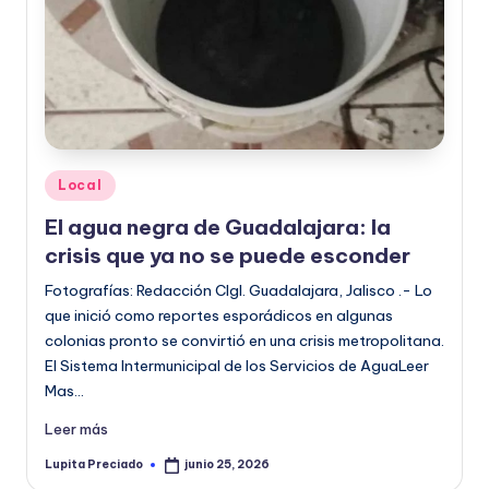
o
r
m
a
ti
Publicado
Local
v
en
El agua negra de Guadalajara: la
a
crisis que ya no se puede esconder
Fotografías: Redacción CIgl. Guadalajara, Jalisco .- Lo
que inició como reportes esporádicos en algunas
colonias pronto se convirtió en una crisis metropolitana.
El Sistema Intermunicipal de los Servicios de AguaLeer
Mas…
Leer más
Lupita Preciado
junio 25, 2026
Publicado
por