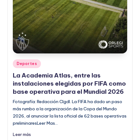
o
r
m
a
ti
v
Publicado
Deportes
a
en
La Academia Atlas, entre las
instalaciones elegidas por FIFA como
base operativa para el Mundial 2026
Fotografía: Redacción CIgdl. La FIFA ha dado un paso
más rumbo a la organización de la Copa del Mundo
2026, al anunciar la lista oficial de 62 bases operativas
preliminaresLeer Mas…
Leer más