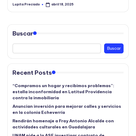
Lupita Preciado
abril 18, 2025
Publicado
por
Buscar
Buscar
Recent Posts
“Compramos un hogar y recibimos problemas”:
estalla inconformidad en Latitud Providencia
contra la inmobiliaria
Anuncian inversión para mejorar calles y servicios
en la colonia Echeverría
Rendirán homenaje a Fray Antonio Alcalde con
actividades culturales en Guadalajara
UNAM pide a la ASF investigar contrato de