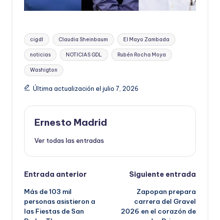
Etiquetas:
cigdl
Claudia Sheinbaum
El Mayo Zambada
noticias
NOTICIAS GDL
Rubén Rocha Moya
Washigton
Última actualización el julio 7, 2026
Ernesto Madrid
Ver todas las entradas
Navegación
Entrada anterior
Siguiente entrada
Más de 103 mil
Zapopan prepara
de
personas asistieron a
carrera del Gravel
las Fiestas de San
2026 en el corazón de
entradas