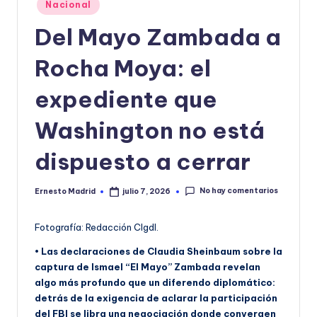
Publicado
Nacional
o
en
Del Mayo Zambada a
r
m
Rocha Moya: el
a
expediente que
ti
Washington no está
v
a
dispuesto a cerrar
No hay comentarios
Ernesto Madrid
julio 7, 2026
Publicado
por
Fotografía: Redacción CIgdl.
• Las declaraciones de Claudia Sheinbaum sobre la
captura de Ismael “El Mayo” Zambada revelan
algo más profundo que un diferendo diplomático:
detrás de la exigencia de aclarar la participación
del FBI se libra una negociación donde convergen