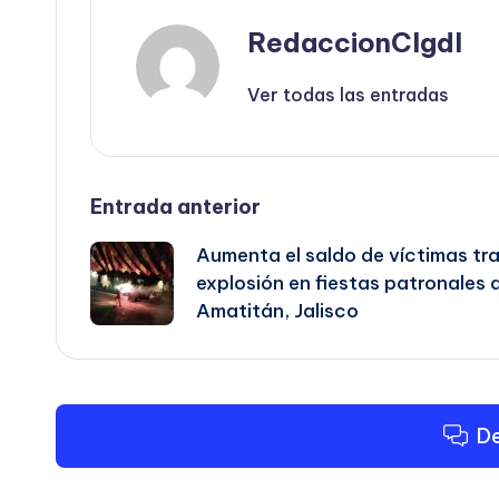
RedaccionCIgdl
Ver todas las entradas
Navegación
Entrada anterior
Aumenta el saldo de víctimas tr
de
explosión en fiestas patronales 
Amatitán, Jalisco
entradas
De