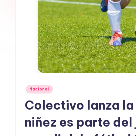
In
f
o
r
m
a
ti
Publicado
Nacional
en
v
Colectivo lanza l
a
niñez es parte del