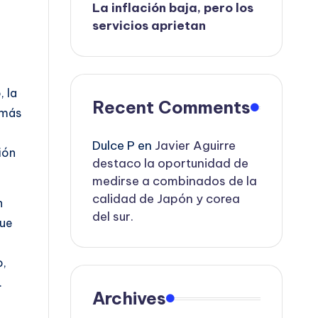
La inflación baja, pero los
servicios aprietan
, la
Recent Comments
 más
Dulce P
en
Javier Aguirre
ión
destaco la oportunidad de
medirse a combinados de la
calidad de Japón y corea
n
del sur.
que
o,
.
Archives