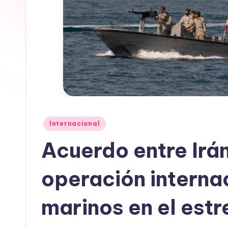
In
f
o
r
m
a
Publicado
Internacional
en
ti
Acuerdo entre Irán
v
operación interna
a
marinos en el est