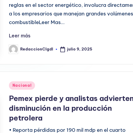
reglas en el sector energético, involucra directam
a los empresarios que manejan grandes volúmenes
combustibleLeer Mas…
Leer más
julio 9, 2025
RedaccionCIgdl
Publicado
por
Publicado
Nacional
en
Pemex pierde y analistas advierte
disminución en la producción
petrolera
• Reporta pérdidas por 190 mil mdp en el cuarto