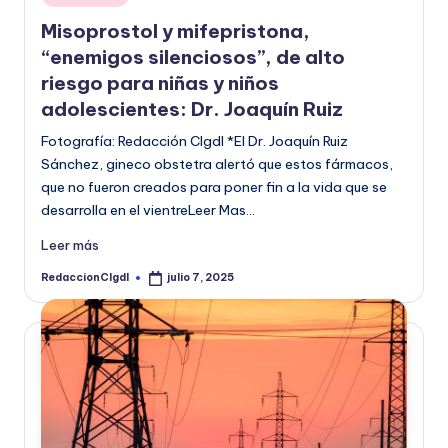
en
o
Misoprostol y mifepristona,
r
“enemigos silenciosos”, de alto
riesgo para niñas y niños
m
adolescientes: Dr. Joaquín Ruiz
a
Fotografía: Redacción CIgdl *El Dr. Joaquín Ruiz
ti
Sánchez, gineco obstetra alertó que estos fármacos,
v
que no fueron creados para poner fin a la vida que se
desarrolla en el vientreLeer Mas…
a
Leer más
RedaccionCIgdl
julio 7, 2025
Publicado
por