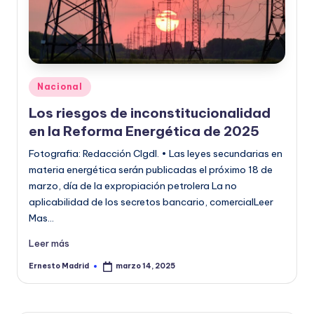
Publicado
Nacional
en
Los riesgos de inconstitucionalidad
en la Reforma Energética de 2025
Fotografia: Redacción CIgdl. • Las leyes secundarias en
materia energética serán publicadas el próximo 18 de
marzo, día de la expropiación petrolera La no
aplicabilidad de los secretos bancario, comercialLeer
Mas…
Leer más
Ernesto Madrid
marzo 14, 2025
Publicado
por