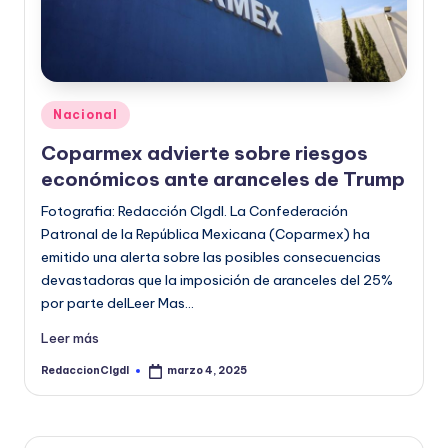
Publicado
Nacional
en
Coparmex advierte sobre riesgos
económicos ante aranceles de Trump
Fotografia: Redacción CIgdl. La Confederación
Patronal de la República Mexicana (Coparmex) ha
emitido una alerta sobre las posibles consecuencias
devastadoras que la imposición de aranceles del 25%
por parte delLeer Mas…
Leer más
RedaccionCIgdl
marzo 4, 2025
Publicado
por