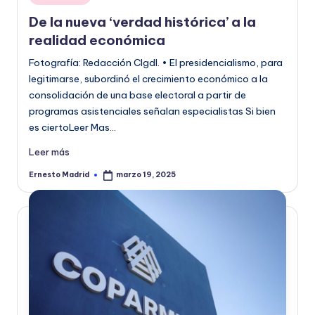
en
o
De la nueva ‘verdad histórica’ a la
r
realidad económica
m
Fotografía: Redacción CIgdl. • El presidencialismo, para
legitimarse, subordinó el crecimiento económico a la
a
consolidación de una base electoral a partir de
ti
programas asistenciales señalan especialistas Si bien
es ciertoLeer Mas…
v
a
Leer más
Ernesto Madrid
marzo 19, 2025
Publicado
por