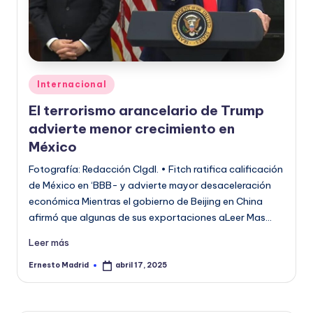
Publicado
Internacional
en
El terrorismo arancelario de Trump
advierte menor crecimiento en
México
Fotografía: Redacción CIgdl. • Fitch ratifica calificación
de México en ‘BBB- y advierte mayor desaceleración
económica Mientras el gobierno de Beijing en China
afirmó que algunas de sus exportaciones aLeer Mas…
Leer más
Ernesto Madrid
abril 17, 2025
Publicado
por