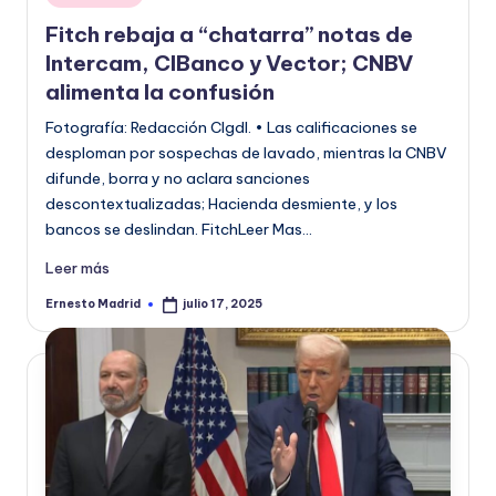
en
o
Fitch rebaja a “chatarra” notas de
r
Intercam, CIBanco y Vector; CNBV
alimenta la confusión
m
Fotografía: Redacción CIgdl. • Las calificaciones se
a
desploman por sospechas de lavado, mientras la CNBV
ti
difunde, borra y no aclara sanciones
v
descontextualizadas; Hacienda desmiente, y los
bancos se deslindan. FitchLeer Mas…
a
Leer más
Ernesto Madrid
julio 17, 2025
Publicado
por