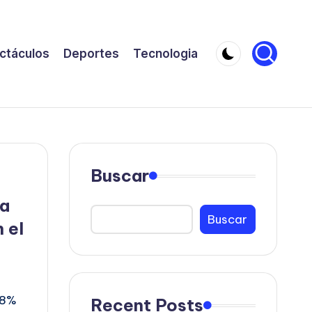
ctáculos
Deportes
Tecnologia
Buscar
ca
Buscar
 el
78%
Recent Posts