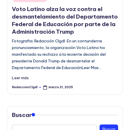
en
o
Voto Latino alza la voz contra el
r
desmantelamiento del Departamento
Federal de Educación por parte de la
m
Administración Trump
a
Fotografia; Redacción CIgdl. En un contundente
ti
pronunciamiento, la organización Voto Latino ha
v
manifestado su rechazo a la reciente decisión del
presidente Donald Trump de desmantelar el
a
Departamento Federal de EducaciónLeer Mas…
Leer más
RedaccionCIgdl
marzo 21, 2025
Publicado
por
Buscar
Buscar