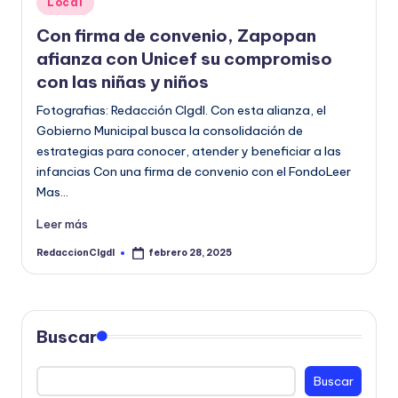
Local
o
en
Con firma de convenio, Zapopan
r
afianza con Unicef su compromiso
m
con las niñas y niños
a
Fotografias: Redacción CIgdl. Con esta alianza, el
Gobierno Municipal busca la consolidación de
ti
estrategias para conocer, atender y beneficiar a las
v
infancias Con una firma de convenio con el FondoLeer
a
Mas…
Leer más
RedaccionCIgdl
febrero 28, 2025
Publicado
por
Buscar
Buscar