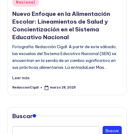
Publicado
Nacional
o
en
Nuevo Enfoque en la Alimentación
r
Escolar: Lineamientos de Salud y
m
Concientización en el Sistema
a
Educativo Nacional
ti
Fotografía: Redacción Cigdl. A partir de este sábado,
las escuelas del Sistema Educativo Nacional (SEN) se
v
encuentran en la senda de un cambio significativo en
a
sus prácticas alimentarias. La entradaLeer Mas…
Leer más
RedaccionCIgdl
marzo 28, 2025
Publicado
por
Buscar
Buscar