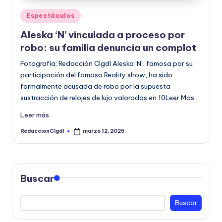
o
Publicado
Espectáculos
r
en
Aleska ‘N’ vinculada a proceso por
m
robo: su familia denuncia un complot
a
Fotografía: Redacción CIgdl Aleska ‘N’, famosa por su
ti
participación del famoso Reality show, ha sido
formalmente acusada de robo por la supuesta
v
sustracción de relojes de lujo valorados en 10Leer Mas…
a
Leer más
RedaccionCIgdl
marzo 12, 2025
Publicado
por
Buscar
Buscar